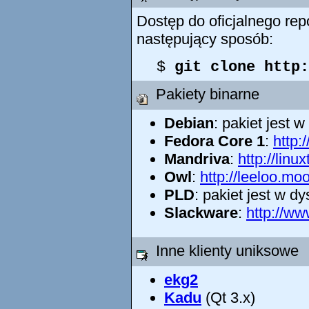
Dostęp do oficjalnego rep
następujący sposób:
$
git clone http
Pakiety binarne
Debian
: pakiet jest w
Fedora Core 1
:
http:
Mandriva
:
http://linu
Owl
:
http://leeloo.mo
PLD
: pakiet jest w dy
Slackware
:
http://ww
Inne klienty uniksowe
ekg2
Kadu
(Qt 3.x)