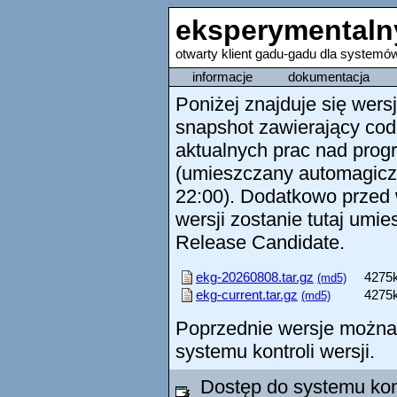
eksperymentaln
otwarty klient gadu-gadu dla system
informacje
dokumentacja
Poniżej znajduje się wersj
snapshot zawierający cod
aktualnych prac nad pro
(umieszczany automagicz
22:00). Dodatkowo przed 
wersji zostanie tutaj umi
Release Candidate.
ekg-20260808.tar.gz
4275
(md5)
ekg-current.tar.gz
4275
(md5)
Poprzednie wersje można
systemu kontroli wersji.
Dostęp do systemu kont