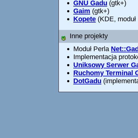
GNU Gadu
(gtk+)
Gaim
(gtk+)
Kopete
(KDE, moduł 
Inne projekty
Moduł Perla
Net::Ga
Implementacja protok
Uniksowy Serwer G
Ruchomy Terminal 
DotGadu
(implementa