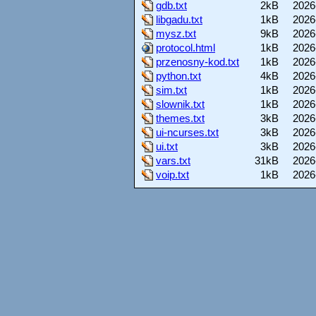
gdb.txt
2kB
2026
libgadu.txt
1kB
2026
mysz.txt
9kB
2026
protocol.html
1kB
2026
przenosny-kod.txt
1kB
2026
python.txt
4kB
2026
sim.txt
1kB
2026
slownik.txt
1kB
2026
themes.txt
3kB
2026
ui-ncurses.txt
3kB
2026
ui.txt
3kB
2026
vars.txt
31kB
2026
voip.txt
1kB
2026