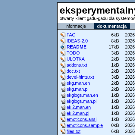
eksperymentaln
otwarty klient gadu-gadu dla system
informacje
dokumentacja
FAQ
6kB
2026
IDEAS-2.0
8kB
2026
README
17kB
2026
TODO
3kB
2026
ULOTKA
2kB
2026
addons.txt
1kB
2026
dcc.txt
2kB
2026
devel-hints.txt
3kB
2026
ekg.man.en
2kB
2026
ekg.man.pl
2kB
2026
ekglogs.man.en
1kB
2026
ekglogs.man.pl
1kB
2026
ekl2.man.en
1kB
2026
ekl2.man.pl
1kB
2026
emoticons.ansi
1kB
2026
emoticons.sample
0kB
2026
files.txt
6kB
2026